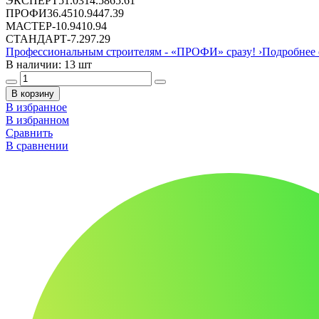
ЭКСПЕРТ
51.03
14.58
65.61
ПРОФИ
36.45
10.94
47.39
МАСТЕР
-
10.94
10.94
СТАНДАРТ
-
7.29
7.29
Профессиональным строителям -
«ПРОФИ»
сразу!
›
Подробнее 
В наличии: 13 шт
В корзину
В избранное
В избранном
Сравнить
В сравнении