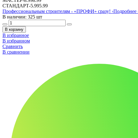
МАСТЕР
-
8.99
8.99
СТАНДАРТ
-
5.99
5.99
Профессиональным строителям -
«ПРОФИ»
сразу!
›
Подробнее 
В наличии: 325 шт
В корзину
В избранное
В избранном
Сравнить
В сравнении