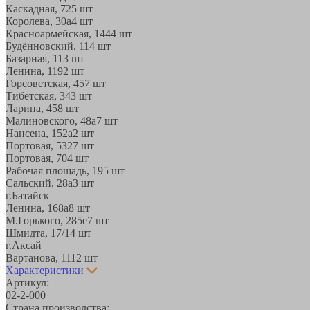
Каскадная, 72
5 шт
Королева, 30а
4 шт
Красноармейская, 144
4 шт
Будённовский, 11
4 шт
Базарная, 11
3 шт
Ленина, 119
2 шт
Горсоветская, 45
7 шт
Тибетская, 34
3 шт
Ларина, 45
8 шт
Малиновского, 48а
7 шт
Нансена, 152а
2 шт
Портовая, 532
7 шт
Портовая, 70
4 шт
Рабочая площадь, 19
5 шт
Сальский, 28a
3 шт
г.Батайск
Ленина, 168а
8 шт
М.Горького, 285е
7 шт
Шмидта, 17/1
4 шт
г.Аксай
Вартанова, 11
12 шт
Характеристики
Артикул:
02-2-000
Страна производства: