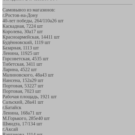
Самовывоз из магазинов:
г.Ростов-на-Дону
40-лет победы, 264/110а
26 шт
Каскадная, 72
24 шт
Королева, 30а
17 шт
Красноармейская, 144
11 шт
Будённовский, 11
19 шт
Базарная, 11
13 шт
Ленина, 119
25 шт
Горсоветская, 45
35 шт
Тибетская, 34
11 шт
Ларина, 45
22 шт
Малиновского, 48а
43 шт
Нансена, 152а
29 шт
Портовая, 532
27 шт
Портовая, 70
23 шт
Рабочая площадь, 19
21 шт
Сальский, 28a
41 шт
г.Батайск
Ленина, 168а
71 шт
М.Горького, 285е
40 шт
Шмидта, 17/1
34 шт
г.Аксай
Вартанова, 11
14 шт