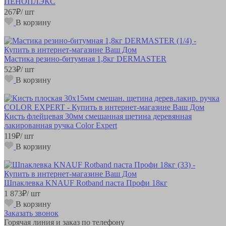
ПЕНОПЛЭКС
267
₽
/ шт
В корзину
Мастика резино-битумная 1,8кг DERMASTER
523
₽
/ шт
В корзину
Кисть флейцевая 30мм смешанная щетина деревянная
лакированная ручка Color Expert
119
₽
/ шт
В корзину
Шпаклевка KNAUF Rotband паста Профи 18кг
1 873
₽
/ шт
В корзину
Заказать звонок
Горячая линия и заказ по телефону