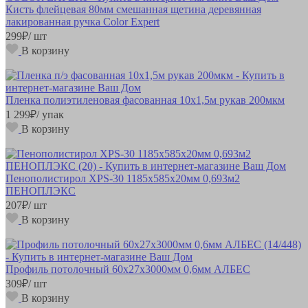
Кисть флейцевая 80мм смешанная щетина деревянная
лакированная ручка Color Expert
299
₽
/ шт
В корзину
Пленка полиэтиленовая фасованная 10х1,5м рукав 200мкм
1 299
₽
/ упак
В корзину
Пенополистирол XPS-30 1185х585х20мм 0,693м2
ПЕНОПЛЭКС
207
₽
/ шт
В корзину
Профиль потолочный 60х27х3000мм 0,6мм АЛБЕС
309
₽
/ шт
В корзину