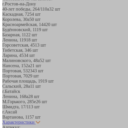
г.Ростов-на-Дону
40-лет победы, 264/110а
32 шт
Каскадная, 72
54 шт
Королева, 30а
50 шт
Красноармейская, 144
20 шт
Будённовский, 11
19 шт
Базарная, 11
22 шт
Ленина, 119
18 шт
Горсоветская, 45
13 шт
Тибетская, 34
6 шт
Ларина, 45
34 шт
Малиновского, 48а
52 шт
Нансена, 152а
21 шт
Портовая, 532
343 шт
Портовая, 70
29 шт
Рабочая площадь, 19
19 шт
Сальский, 28a
11 шт
г.Батайск
Ленина, 168а
28 шт
М.Горького, 285е
26 шт
Шмидта, 17/1
13 шт
г.Аксай
Вартанова, 11
57 шт
Характеристики
Артикул: