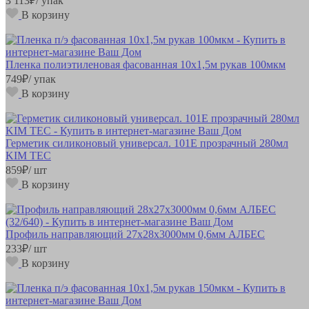
3 113
₽
/ упак
В корзину
Пленка полиэтиленовая фасованная 10х1,5м рукав 100мкм
749
₽
/ упак
В корзину
Герметик силиконовый универсал. 101Е прозрачный 280мл
KIM TEC
859
₽
/ шт
В корзину
Профиль направляющий 27х28х3000мм 0,6мм АЛБЕС
233
₽
/ шт
В корзину