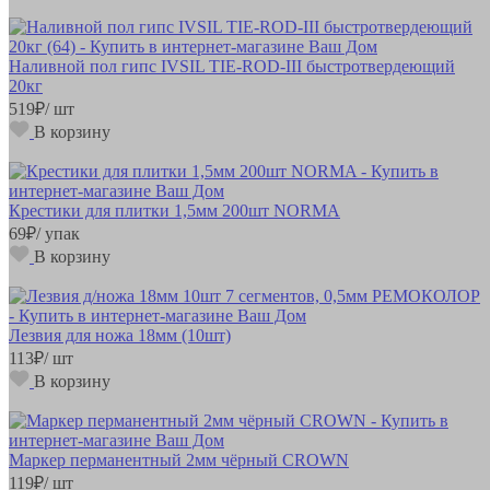
Наливной пол гипс IVSIL TIE-ROD-III быстротвердеющий
20кг
519
₽
/ шт
В корзину
Крестики для плитки 1,5мм 200шт NORMA
69
₽
/ упак
В корзину
Лезвия для ножа 18мм (10шт)
113
₽
/ шт
В корзину
Маркер перманентный 2мм чёрный CROWN
119
₽
/ шт