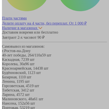
Плати частями
Делите оплату на 4 части, без переплат.
От 1 000 ₽
Наличие в магазинах
Доставим вовремя или бесплатно
Завтра
от 2-х часов
от 90 ₽
Самовывоз из магазинов:
г.Ростов-на-Дону
40-лет победы, 264/110а
59 шт
Каскадная, 72
39 шт
Королева, 30а
96 шт
Красноармейская, 144
38 шт
Будённовский, 11
23 шт
Базарная, 11
10 шт
Ленина, 119
5 шт
Горсоветская, 45
19 шт
Тибетская, 34
12 шт
Ларина, 45
72 шт
Малиновского, 48а
61 шт
Нансена, 152а
56 шт
Портовая, 532
19 шт