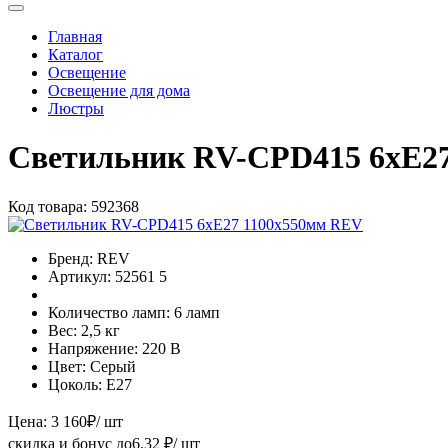
Главная
Каталог
Освещение
Освещение для дома
Люстры
Светильник RV-CPD415 6хE2
Код товара:
592368
Бренд:
REV
Артикул:
52561 5
Количество ламп:
6 ламп
Вес:
2,5 кг
Напряжение:
220 В
Цвет:
Серый
Цоколь:
E27
Цена:
3 160
₽
/ шт
скидка и бонус до
6.32
₽/ шт