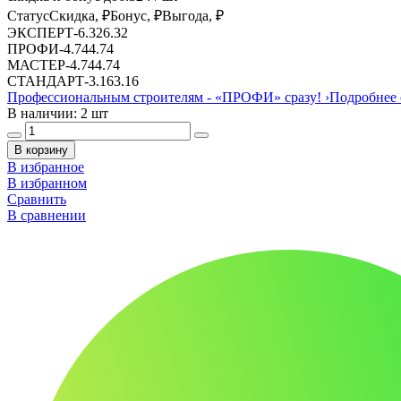
Статус
Скидка, ₽
Бонус, ₽
Выгода, ₽
ЭКСПЕРТ
-
6.32
6.32
ПРОФИ
-
4.74
4.74
МАСТЕР
-
4.74
4.74
СТАНДАРТ
-
3.16
3.16
Профессиональным строителям -
«ПРОФИ»
сразу!
›
Подробнее 
В наличии: 2 шт
В корзину
В избранное
В избранном
Сравнить
В сравнении