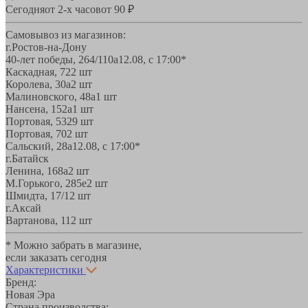
Сегодня
от 2-х часов
от 90 ₽
Самовывоз из магазинов:
г.Ростов-на-Дону
40-лет победы, 264/110а
12.08, с 17:00*
Каскадная, 72
2 шт
Королева, 30а
2 шт
Малиновского, 48а
1 шт
Нансена, 152а
1 шт
Портовая, 532
9 шт
Портовая, 70
2 шт
Сальский, 28a
12.08, с 17:00*
г.Батайск
Ленина, 168а
2 шт
М.Горького, 285е
2 шт
Шмидта, 17/1
2 шт
г.Аксай
Вартанова, 11
2 шт
* Можно забрать в магазине,
если заказать сегодня
Характеристики
Бренд:
Новая Эра
Страна производства: