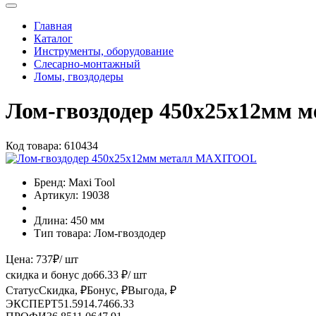
Главная
Каталог
Инструменты, оборудование
Слесарно-монтажный
Ломы, гвоздодеры
Лом-гвоздодер 450х25х12мм
Код товара:
610434
Бренд:
Maxi Tool
Артикул:
19038
Длина:
450 мм
Тип товара:
Лом-гвоздодер
Цена:
737
₽
/ шт
скидка и бонус до
66.33
₽/ шт
Статус
Скидка, ₽
Бонус, ₽
Выгода, ₽
ЭКСПЕРТ
51.59
14.74
66.33