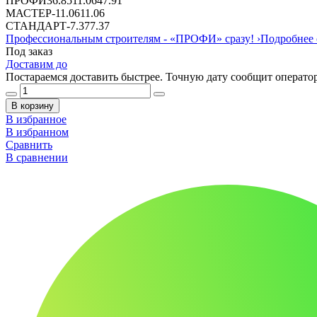
ПРОФИ
36.85
11.06
47.91
МАСТЕР
-
11.06
11.06
СТАНДАРТ
-
7.37
7.37
Профессиональным строителям -
«ПРОФИ»
сразу!
›
Подробнее 
Под заказ
Доставим до
Постараемся доставить быстрее. Точную дату сообщит оператор
В корзину
В избранное
В избранном
Сравнить
В сравнении