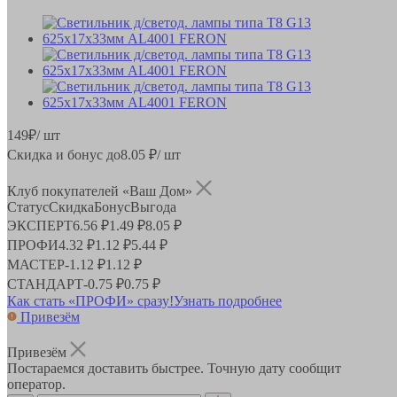
149
₽
/ шт
Скидка и бонус до
8.05
₽/ шт
Клуб покупателей «Ваш Дом»
Статус
Скидка
Бонус
Выгода
ЭКСПЕРТ
6.56 ₽
1.49 ₽
8.05 ₽
ПРОФИ
4.32 ₽
1.12 ₽
5.44 ₽
МАСТЕР
-
1.12 ₽
1.12 ₽
СТАНДАРТ
-
0.75 ₽
0.75 ₽
Как стать «ПРОФИ» сразу!
Узнать подробнее
Привезём
Привезём
Постараемся доставить быстрее. Точную дату сообщит
оператор.