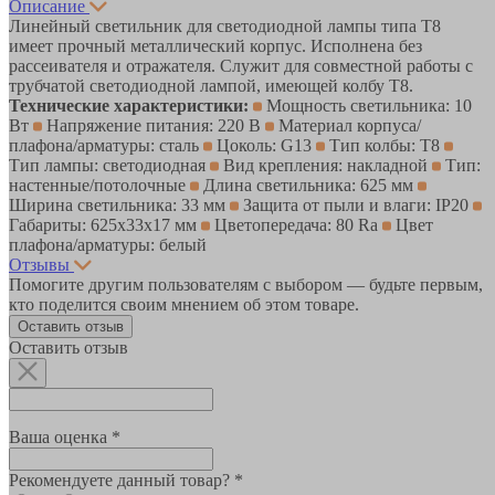
Описание
Линейный светильник для светодиодной лампы типа Т8
имеет прочный металлический корпус. Исполнена без
рассеивателя и отражателя. Служит для совместной работы с
трубчатой светодиодной лампой, имеющей колбу Т8.
Технические характеристики:
Мощность светильника: 10
Вт
Напряжение питания: 220 В
Материал корпуса/
плафона/арматуры: сталь
Цоколь: G13
Тип колбы: T8
Тип лампы: светодиодная
Вид крепления: накладной
Тип:
настенные/потолочные
Длина светильника: 625 мм
Ширина светильника: 33 мм
Защита от пыли и влаги: IP20
Габариты: 625х33х17 мм
Цветопередача: 80 Ra
Цвет
плафона/арматуры: белый
Отзывы
Помогите другим пользователям с выбором — будьте первым,
кто поделится своим мнением об этом товаре.
Оставить отзыв
Оставить отзыв
Ваша оценка *
Рекомендуете данный товар? *