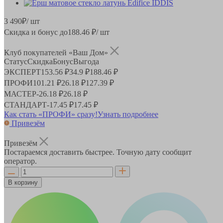
3 490
₽
/ шт
Скидка и бонус до
188.46
₽/ шт
Клуб покупателей «Ваш Дом»
Статус
Скидка
Бонус
Выгода
ЭКСПЕРТ
153.56 ₽
34.9 ₽
188.46 ₽
ПРОФИ
101.21 ₽
26.18 ₽
127.39 ₽
МАСТЕР
-
26.18 ₽
26.18 ₽
СТАНДАРТ
-
17.45 ₽
17.45 ₽
Как стать «ПРОФИ» сразу!
Узнать подробнее
Привезём
Привезём
Постараемся доставить быстрее. Точную дату сообщит
оператор.
В корзину