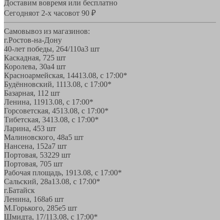
Доставим вовремя или бесплатно
Сегодня
от 2-х часов
от 90 ₽
Самовывоз из магазинов:
г.Ростов-на-Дону
40-лет победы, 264/110а
3 шт
Каскадная, 72
5 шт
Королева, 30а
4 шт
Красноармейская, 144
13.08, с 17:00*
Будённовский, 11
13.08, с 17:00*
Базарная, 11
2 шт
Ленина, 119
13.08, с 17:00*
Горсоветская, 45
13.08, с 17:00*
Тибетская, 34
13.08, с 17:00*
Ларина, 45
3 шт
Малиновского, 48а
5 шт
Нансена, 152а
7 шт
Портовая, 532
29 шт
Портовая, 70
5 шт
Рабочая площадь, 19
13.08, с 17:00*
Сальский, 28a
13.08, с 17:00*
г.Батайск
Ленина, 168а
6 шт
М.Горького, 285е
5 шт
Шмидта, 17/1
13.08, с 17:00*