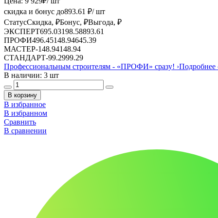
Цена:
9 929
₽
/ шт
скидка и бонус до
893.61
₽/ шт
Статус
Скидка, ₽
Бонус, ₽
Выгода, ₽
ЭКСПЕРТ
695.03
198.58
893.61
ПРОФИ
496.45
148.94
645.39
МАСТЕР
-
148.94
148.94
СТАНДАРТ
-
99.29
99.29
Профессиональным строителям -
«ПРОФИ»
сразу!
›
Подробнее 
В наличии: 3 шт
В корзину
В избранное
В избранном
Сравнить
В сравнении