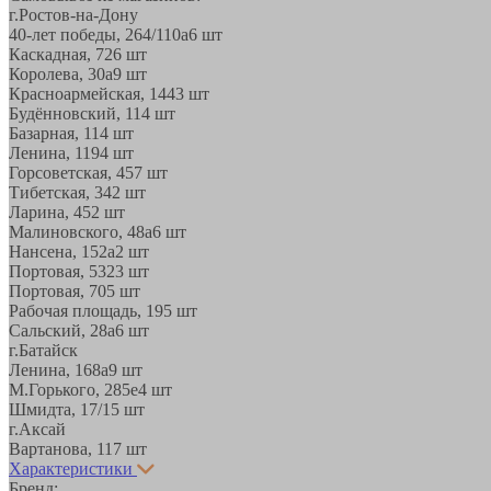
г.Ростов-на-Дону
40-лет победы, 264/110а
6 шт
Каскадная, 72
6 шт
Королева, 30а
9 шт
Красноармейская, 144
3 шт
Будённовский, 11
4 шт
Базарная, 11
4 шт
Ленина, 119
4 шт
Горсоветская, 45
7 шт
Тибетская, 34
2 шт
Ларина, 45
2 шт
Малиновского, 48а
6 шт
Нансена, 152а
2 шт
Портовая, 532
3 шт
Портовая, 70
5 шт
Рабочая площадь, 19
5 шт
Сальский, 28a
6 шт
г.Батайск
Ленина, 168а
9 шт
М.Горького, 285е
4 шт
Шмидта, 17/1
5 шт
г.Аксай
Вартанова, 11
7 шт
Характеристики
Бренд: