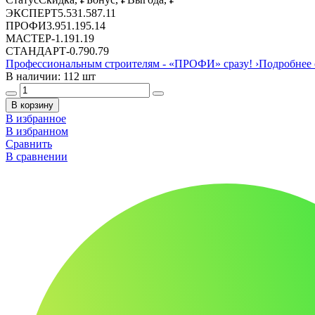
ЭКСПЕРТ
5.53
1.58
7.11
ПРОФИ
3.95
1.19
5.14
МАСТЕР
-
1.19
1.19
СТАНДАРТ
-
0.79
0.79
Профессиональным строителям -
«ПРОФИ»
сразу!
›
Подробнее 
В наличии: 112 шт
В корзину
В избранное
В избранном
Сравнить
В сравнении