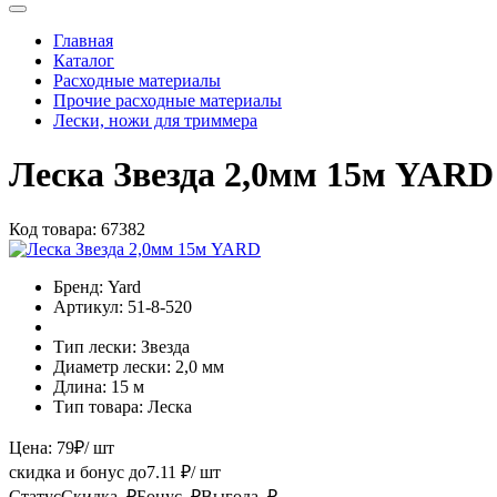
Главная
Каталог
Расходные материалы
Прочие расходные материалы
Лески, ножи для триммера
Леска Звезда 2,0мм 15м YARD
Код товара:
67382
Бренд:
Yard
Артикул:
51-8-520
Тип лески:
Звезда
Диаметр лески:
2,0 мм
Длина:
15 м
Тип товара:
Леска
Цена:
79
₽
/ шт
скидка и бонус до
7.11
₽/ шт
Статус
Скидка, ₽
Бонус, ₽
Выгода, ₽