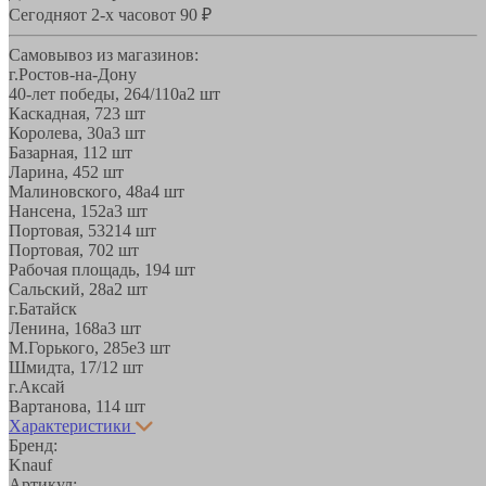
Сегодня
от 2-х часов
от 90 ₽
Самовывоз из магазинов:
г.Ростов-на-Дону
40-лет победы, 264/110а
2 шт
Каскадная, 72
3 шт
Королева, 30а
3 шт
Базарная, 11
2 шт
Ларина, 45
2 шт
Малиновского, 48а
4 шт
Нансена, 152а
3 шт
Портовая, 532
14 шт
Портовая, 70
2 шт
Рабочая площадь, 19
4 шт
Сальский, 28a
2 шт
г.Батайск
Ленина, 168а
3 шт
М.Горького, 285е
3 шт
Шмидта, 17/1
2 шт
г.Аксай
Вартанова, 11
4 шт
Характеристики
Бренд:
Knauf
Артикул: