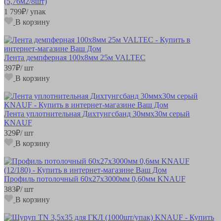
(5,76м2/8шт)
1 799
₽
/ упак
В корзину
Лента демпферная 100х8мм 25м VALTEC
397
₽
/ шт
В корзину
Лента уплотнительная Дихтунгсбанд 30ммх30м серый
KNAUF
329
₽
/ шт
В корзину
Профиль потолочный 60х27х3000мм 0,60мм KNAUF
383
₽
/ шт
В корзину