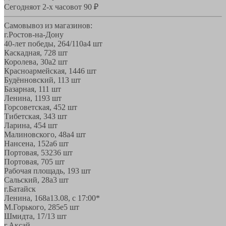
Сегодня
от 2-х часов
от 90 ₽
Самовывоз из магазинов:
г.Ростов-на-Дону
40-лет победы, 264/110а
4 шт
Каскадная, 72
8 шт
Королева, 30а
2 шт
Красноармейская, 144
6 шт
Будённовский, 11
3 шт
Базарная, 11
1 шт
Ленина, 119
3 шт
Горсоветская, 45
2 шт
Тибетская, 34
3 шт
Ларина, 45
4 шт
Малиновского, 48а
4 шт
Нансена, 152а
6 шт
Портовая, 532
36 шт
Портовая, 70
5 шт
Рабочая площадь, 19
3 шт
Сальский, 28a
3 шт
г.Батайск
Ленина, 168а
13.08, с 17:00*
М.Горького, 285е
5 шт
Шмидта, 17/1
3 шт
г.Аксай