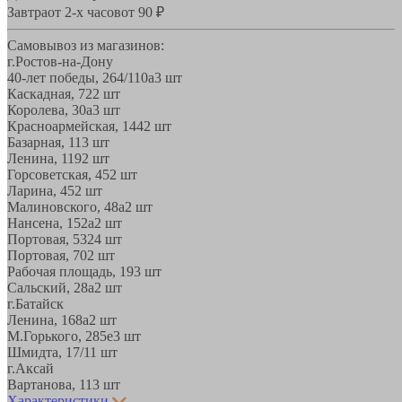
Завтра
от 2-х часов
от 90 ₽
Самовывоз из магазинов:
г.Ростов-на-Дону
40-лет победы, 264/110а
3 шт
Каскадная, 72
2 шт
Королева, 30а
3 шт
Красноармейская, 144
2 шт
Базарная, 11
3 шт
Ленина, 119
2 шт
Горсоветская, 45
2 шт
Ларина, 45
2 шт
Малиновского, 48а
2 шт
Нансена, 152а
2 шт
Портовая, 532
4 шт
Портовая, 70
2 шт
Рабочая площадь, 19
3 шт
Сальский, 28a
2 шт
г.Батайск
Ленина, 168а
2 шт
М.Горького, 285е
3 шт
Шмидта, 17/1
1 шт
г.Аксай
Вартанова, 11
3 шт
Характеристики