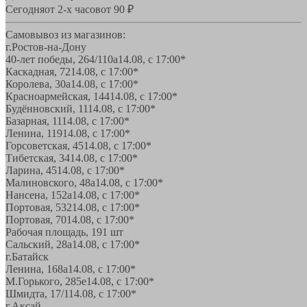
Сегодня
от 2-х часов
от 90 ₽
Самовывоз из магазинов:
г.Ростов-на-Дону
40-лет победы, 264/110а
14.08, с 17:00*
Каскадная, 72
14.08, с 17:00*
Королева, 30а
14.08, с 17:00*
Красноармейская, 144
14.08, с 17:00*
Будённовский, 11
14.08, с 17:00*
Базарная, 11
14.08, с 17:00*
Ленина, 119
14.08, с 17:00*
Горсоветская, 45
14.08, с 17:00*
Тибетская, 34
14.08, с 17:00*
Ларина, 45
14.08, с 17:00*
Малиновского, 48а
14.08, с 17:00*
Нансена, 152а
14.08, с 17:00*
Портовая, 532
14.08, с 17:00*
Портовая, 70
14.08, с 17:00*
Рабочая площадь, 19
1 шт
Сальский, 28a
14.08, с 17:00*
г.Батайск
Ленина, 168а
14.08, с 17:00*
М.Горького, 285е
14.08, с 17:00*
Шмидта, 17/1
14.08, с 17:00*
г.Аксай