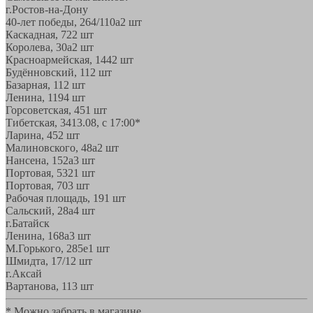
г.Ростов-на-Дону
40-лет победы, 264/110а
2 шт
Каскадная, 72
2 шт
Королева, 30а
2 шт
Красноармейская, 144
2 шт
Будённовский, 11
2 шт
Базарная, 11
2 шт
Ленина, 119
4 шт
Горсоветская, 45
1 шт
Тибетская, 34
13.08, с 17:00*
Ларина, 45
2 шт
Малиновского, 48а
2 шт
Нансена, 152а
3 шт
Портовая, 532
1 шт
Портовая, 70
3 шт
Рабочая площадь, 19
1 шт
Сальский, 28a
4 шт
г.Батайск
Ленина, 168а
3 шт
М.Горького, 285е
1 шт
Шмидта, 17/1
2 шт
г.Аксай
Вартанова, 11
3 шт
* Можно забрать в магазине,