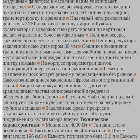
воздушным фильтром в масляной ванне увеличивает
моторесурс
Складываемые, регулируемые по положению
рукоятки и транспортное колесо облегчают эксплуатацию,
транспортировку и хранение
Надежный четырехтактный
двигатель ЗУБР надежен в эксплуатации
Рукоять
культиватора с возможностью регулировки по вертикали
делает управление более комфортным
Наличие реверса
значительно облегчает его эксплуатацию
Цепной редуктор с
закаленной осью диаметром 30 мм
Сошник объединен с
транспортировочными колесами для удобства перемещения до
места работы не повреждая при этом газон или тротуарную
плитку ножами
На корпусе предусмотрен щиток,
защищающий оператора от попадания земли
Ременное
сцепление способствует ровному передвижению без рывков
Cамозатачивающиеся закаленные фрезы из конструкционной
стали
Защитный кожух ограничивает доступ к
вращающимся частям клиноременной передачи и
обеспечивает безопасность
Регулируемый сошник надежно
фиксируется к раме культиватора и отвечает за регулировку
глубины вспашки
Закаленные фрезы прекрасно
закапываются на полную глубину и способствуют
продвижению культиватора вперед
Технические
характеристики:
Мощность: 4800 Вт
Тип двигателя:
бензиновый
Тактность двигателя: 4-х тактный
Объем
двигателя: 196 см3
Емкость топливного бака: 3.6 л
Емкость