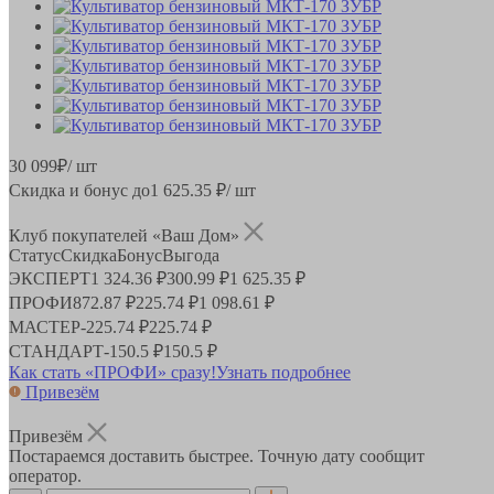
30 099
₽
/ шт
Скидка и бонус до
1 625.35
₽/ шт
Клуб покупателей «Ваш Дом»
Статус
Скидка
Бонус
Выгода
ЭКСПЕРТ
1 324.36 ₽
300.99 ₽
1 625.35 ₽
ПРОФИ
872.87 ₽
225.74 ₽
1 098.61 ₽
МАСТЕР
-
225.74 ₽
225.74 ₽
СТАНДАРТ
-
150.5 ₽
150.5 ₽
Как стать «ПРОФИ» сразу!
Узнать подробнее
Привезём
Привезём
Постараемся доставить быстрее. Точную дату сообщит
оператор.