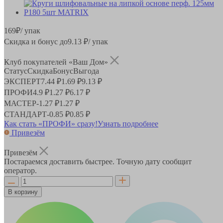
169
₽
/ упак
Скидка и бонус до
9.13
₽/ упак
Клуб покупателей «Ваш Дом»
Статус
Скидка
Бонус
Выгода
ЭКСПЕРТ
7.44 ₽
1.69 ₽
9.13 ₽
ПРОФИ
4.9 ₽
1.27 ₽
6.17 ₽
МАСТЕР
-
1.27 ₽
1.27 ₽
СТАНДАРТ
-
0.85 ₽
0.85 ₽
Как стать «ПРОФИ» сразу!
Узнать подробнее
Привезём
Привезём
Постараемся доставить быстрее. Точную дату сообщит
оператор.
В корзину