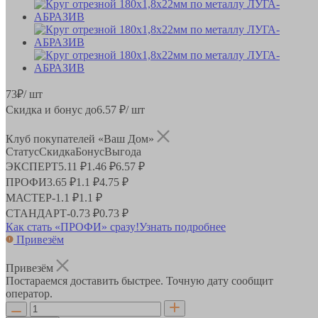
73
₽
/ шт
Скидка и бонус до
6.57
₽/ шт
Клуб покупателей «Ваш Дом»
Статус
Скидка
Бонус
Выгода
ЭКСПЕРТ
5.11 ₽
1.46 ₽
6.57 ₽
ПРОФИ
3.65 ₽
1.1 ₽
4.75 ₽
МАСТЕР
-
1.1 ₽
1.1 ₽
СТАНДАРТ
-
0.73 ₽
0.73 ₽
Как стать «ПРОФИ» сразу!
Узнать подробнее
Привезём
Привезём
Постараемся доставить быстрее. Точную дату сообщит
оператор.