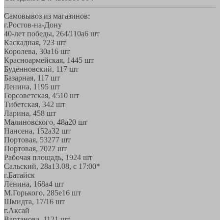
Самовывоз из магазинов:
г.Ростов-на-Дону
40-лет победы, 264/110а
6 шт
Каскадная, 72
3 шт
Королева, 30а
16 шт
Красноармейская, 144
5 шт
Будённовский, 11
7 шт
Базарная, 11
7 шт
Ленина, 119
5 шт
Горсоветская, 45
10 шт
Тибетская, 34
2 шт
Ларина, 45
8 шт
Малиновского, 48а
20 шт
Нансена, 152а
32 шт
Портовая, 532
77 шт
Портовая, 70
27 шт
Рабочая площадь, 19
24 шт
Сальский, 28a
13.08, с 17:00*
г.Батайск
Ленина, 168а
4 шт
М.Горького, 285е
16 шт
Шмидта, 17/1
6 шт
г.Аксай
Вартанова, 11
21 шт