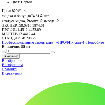
Цвет:
Серый
Цена:
829
₽
/ шт
скидка и бонус до
74.61
₽/ шт
Статус
Скидка, ₽
Бонус, ₽
Выгода, ₽
ЭКСПЕРТ
58.03
16.58
74.61
ПРОФИ
41.45
12.44
53.89
МАСТЕР
-
12.44
12.44
СТАНДАРТ
-
8.29
8.29
Профессиональным строителям -
«ПРОФИ»
сразу!
›
Подробнее 
В наличии: 86 шт
В корзину
В избранное
В избранном
Сравнить
В сравнении