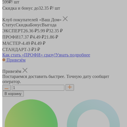
599
₽
/ шт
Скидка и бонус до
32.35
₽/ шт
Клуб покупателей «Ваш Дом»
Статус
Скидка
Бонус
Выгода
ЭКСПЕРТ
26.36 ₽
5.99 ₽
32.35 ₽
ПРОФИ
17.37 ₽
4.49 ₽
21.86 ₽
МАСТЕР
-
4.49 ₽
4.49 ₽
СТАНДАРТ
-
3 ₽
3 ₽
Как стать «ПРОФИ» сразу!
Узнать подробнее
Привезём
Привезём
Постараемся доставить быстрее. Точную дату сообщит
оператор.
В корзину