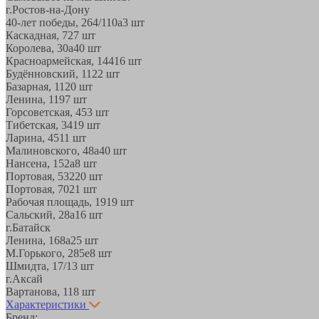
г.Ростов-на-Дону
40-лет победы, 264/110а
3 шт
Каскадная, 72
7 шт
Королева, 30а
40 шт
Красноармейская, 144
16 шт
Будённовский, 11
22 шт
Базарная, 11
20 шт
Ленина, 119
7 шт
Горсоветская, 45
3 шт
Тибетская, 34
19 шт
Ларина, 45
11 шт
Малиновского, 48а
40 шт
Нансена, 152а
8 шт
Портовая, 532
20 шт
Портовая, 70
21 шт
Рабочая площадь, 19
19 шт
Сальский, 28a
16 шт
г.Батайск
Ленина, 168а
25 шт
М.Горького, 285е
8 шт
Шмидта, 17/1
3 шт
г.Аксай
Вартанова, 11
8 шт
Характеристики
Бренд: