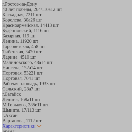
г.Ростов-на-Дону
40-лет победы, 264/110а
12 шт
Каскадная, 72
11 шт
Королева, 30а
26 шт
Красноармейская, 144
13 шт
Будённовский, 11
16 шт
Базарная, 11
9 шт
Ленина, 119
20 шт
Горсоветская, 45
8 шт
Тибетская, 34
20 шт
Ларина, 45
10 шт
Малиновского, 48а
14 шт
Нансена, 152а
14 шт
Портовая, 532
21 шт
Портовая, 70
41 шт
Рабочая площадь, 19
33 шт
Сальский, 28a
7 шт
г.Батайск
Ленина, 168а
11 шт
М.Горького, 285е
11 шт
Шмидта, 17/1
13 шт
г.Аксай
Вартанова, 11
12 шт
Характеристики
Бренд: