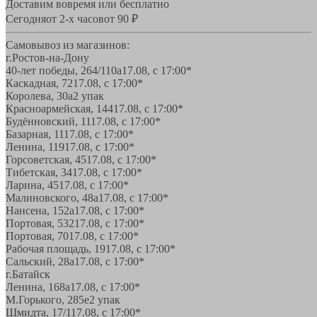
Доставим вовремя или бесплатно
Сегодня
от 2-х часов
от 90 ₽
Самовывоз из магазинов:
г.Ростов-на-Дону
40-лет победы, 264/110а
17.08, с 17:00*
Каскадная, 72
17.08, с 17:00*
Королева, 30а
2 упак
Красноармейская, 144
17.08, с 17:00*
Будённовский, 11
17.08, с 17:00*
Базарная, 11
17.08, с 17:00*
Ленина, 119
17.08, с 17:00*
Горсоветская, 45
17.08, с 17:00*
Тибетская, 34
17.08, с 17:00*
Ларина, 45
17.08, с 17:00*
Малиновского, 48а
17.08, с 17:00*
Нансена, 152а
17.08, с 17:00*
Портовая, 532
17.08, с 17:00*
Портовая, 70
17.08, с 17:00*
Рабочая площадь, 19
17.08, с 17:00*
Сальский, 28a
17.08, с 17:00*
г.Батайск
Ленина, 168а
17.08, с 17:00*
М.Горького, 285е
2 упак
Шмидта, 17/1
17.08, с 17:00*