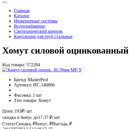
Главная
Каталог
Инженерные системы
Водоснабжение
Сантехнический крепеж
Крепления для труб стальные
Хомут силовой оцинкованный
Код товара:
572284
Бренд:
MasterProf
Артикул:
ИС.140806
Фасовка:
1 шт
Тип товара:
Хомут
Цена:
193
₽
/ шт
скидка и бонус до
17.37
₽/ шт
Статус
Скидка, ₽
Бонус, ₽
Выгода, ₽