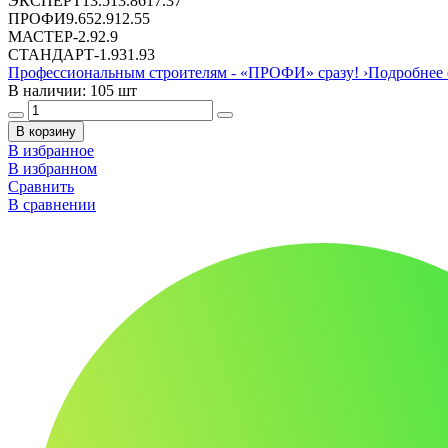
ЭКСПЕРТ
13.51
3.86
17.37
ПРОФИ
9.65
2.9
12.55
МАСТЕР
-
2.9
2.9
СТАНДАРТ
-
1.93
1.93
Профессиональным строителям -
«ПРОФИ»
сразу!
›
Подробнее 
В наличии: 105 шт
В корзину
В избранное
В избранном
Сравнить
В сравнении