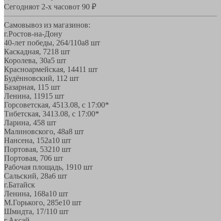
Сегодня
от 2-х часов
от 90 ₽
Самовывоз из магазинов:
г.Ростов-на-Дону
40-лет победы, 264/110а
8 шт
Каскадная, 72
18 шт
Королева, 30а
5 шт
Красноармейская, 144
11 шт
Будённовский, 11
2 шт
Базарная, 11
5 шт
Ленина, 119
15 шт
Горсоветская, 45
13.08, с 17:00*
Тибетская, 34
13.08, с 17:00*
Ларина, 45
8 шт
Малиновского, 48а
8 шт
Нансена, 152а
10 шт
Портовая, 532
10 шт
Портовая, 70
6 шт
Рабочая площадь, 19
10 шт
Сальский, 28a
6 шт
г.Батайск
Ленина, 168а
10 шт
М.Горького, 285е
10 шт
Шмидта, 17/1
10 шт
г.Аксай