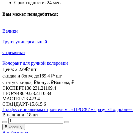
Срок годности:
24 мес.
Вам может понадобиться:
Валики
Грунт универсальный
Стремянки
Колорант для ручной колеровки
Цена:
2 229
₽
/ шт
скидка и бонус до
169.4
₽/ шт
Статус
Скидка, ₽
Бонус, ₽
Выгода, ₽
ЭКСПЕРТ
138.2
31.21
169.4
ПРОФИ
86.93
23.4
110.34
МАСТЕР
-
23.4
23.4
СТАНДАРТ
-
15.6
15.6
Профессиональным строителям -
«ПРОФИ»
сразу!
›
Подробнее 
В наличии: 18 шт
В корзину
В избранное