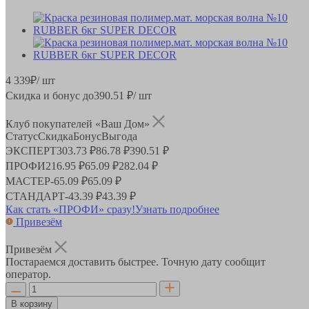
4 339
₽
/ шт
Скидка и бонус до
390.51
₽/ шт
Клуб покупателей «Ваш Дом»
Статус
Скидка
Бонус
Выгода
ЭКСПЕРТ
303.73 ₽
86.78 ₽
390.51 ₽
ПРОФИ
216.95 ₽
65.09 ₽
282.04 ₽
МАСТЕР
-
65.09 ₽
65.09 ₽
СТАНДАРТ
-
43.39 ₽
43.39 ₽
Как стать «ПРОФИ» сразу!
Узнать подробнее
Привезём
Привезём
Постараемся доставить быстрее. Точную дату сообщит
оператор.
В корзину