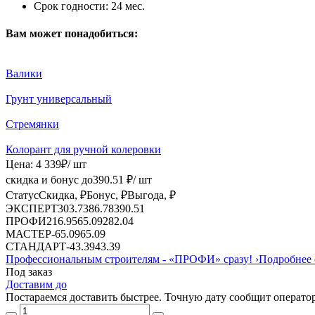
Срок годности:
24 мес.
Вам может понадобиться:
Валики
Грунт универсальный
Стремянки
Колорант для ручной колеровки
Цена:
4 339
₽
/ шт
скидка и бонус до
390.51
₽/ шт
Статус
Скидка, ₽
Бонус, ₽
Выгода, ₽
ЭКСПЕРТ
303.73
86.78
390.51
ПРОФИ
216.95
65.09
282.04
МАСТЕР
-
65.09
65.09
СТАНДАРТ
-
43.39
43.39
Профессиональным строителям -
«ПРОФИ»
сразу!
›
Подробнее 
Под заказ
Доставим до
Постараемся доставить быстрее. Точную дату сообщит оператор