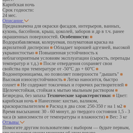
Карибская ночь
Срок годности:
24 мес.
Описание
Предназначена для окраски фасадов, интерьеров, ванных,
кухонь, бассейнов, крыш, цоколей, заборов и др в т.ч. ранее
окрашенных поверхностей.
Особенности:
Водоразбавляемая, колеруемая, полуматовая краска на
акрилатной дисперсии
Обладает хорошей адгезией, высокой
укрывистостью
Повышенная устойчивость к
неблагоприятным условиям эксплуатации (сырость, перепады
температур и т.д.)
После отвердения сохраняет свои
свойства при температуре от -50°С до + 60°С
Водонепроницаема, но позволяет поверхности "дышать"
Высокая износоустойчивость
Легко наносится, быстро
сохнет
Не содержит токсичных и горючих растворителей
Щелочестойкая, стойкая к мытью мыльным раствором
Безвредна, без запаха
Технические характеристики:
Цвет:
карибская ночь
Нанесение: кистью, валиком,
краскораспылителем
Расход в два слоя: 250-350 г на 1 м2
Время высыхания: 30 - 60 минут, до твердого состояния 1,5 - 3
часа (в зависимости от температуры и влажности)
Вес: 3 кг
Отзывы
Помогите другим пользователям с выбором — будьте первым,
кто поделится своим мнением об этом товаре.