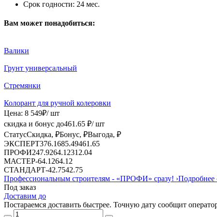
Срок годности:
24 мес.
Вам может понадобиться:
Валики
Грунт универсальный
Стремянки
Колорант для ручной колеровки
Цена:
8 549
₽
/ шт
скидка и бонус до
461.65
₽/ шт
Статус
Скидка, ₽
Бонус, ₽
Выгода, ₽
ЭКСПЕРТ
376.16
85.49
461.65
ПРОФИ
247.92
64.12
312.04
МАСТЕР
-
64.12
64.12
СТАНДАРТ
-
42.75
42.75
Профессиональным строителям -
«ПРОФИ»
сразу!
›
Подробнее 
Под заказ
Доставим до
Постараемся доставить быстрее. Точную дату сообщит оператор