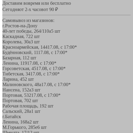
Доставим вовремя или бесплатно
Сегодня
от 2-х часов
от 90 ₽
Самовывоз из магазинов:
г.Ростов-на-Дону
40-лет победы, 264/110а
5 шт
Каскадная, 72
2 шт
Королева, 30а
3 шт
Красноармейская, 144
17.08, с 17:00*
Будённовский, 11
17.08, с 17:00*
Базарная, 11
2 шт
Ленина, 119
17.08, с 17:00*
Горсоветская, 45
17.08, с 17:00*
Тибетская, 34
17.08, с 17:00*
Ларина, 45
2 шт
Малиновского, 48а
17.08, с 17:00*
Нансена, 152а
3 шт
Портовая, 532
17.08, с 17:00*
Портовая, 70
2 шт
Рабочая площадь, 19
2 шт
Сальский, 28a
1 шт
г.Батайск
Ленина, 168а
2 шт
М.Горького, 285е
6 шт
Шмидта, 17/1
2 шт