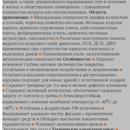
трещин, а также декоративного окрашивания стен и потолков
в жилых и общественных помещениях с повышенной
влажностью воздуха или неотапливаемых.
Область
применения:
Минеральные поверхности (шифер волнистый
и плоский, черепица цементно-песчаная, бетонные изделия,
кирпич, цементно-стружечные плиты, асбестоцементные
плиты, фиброцементные плиты, цементно-песчаные
штукатурки, гипсокартон)
Различные конструкции (панели,
модули) из воздушно-сухой древесины, ОСБ, ДСП, ДВП
применяемых при строительстве каркасно-панельных и
модульных домов
Оцинкованная стали, загрунтованным
металлическим поверхностям
Особенности:
Образует
резиновое глубоко матовое шелковистое покрытие,
устойчивое к механическим воздействиям и загрязнениям
Отличается высоким сопротивлением к растрескиванию,
идеально подходит для новых зданий с естественной усадкой
Скрывает трещины (до 3-х мм) и мелкие дефекты основания
Содержит активный антисептик, обеспечивает надежную
защиту от плесени и грибка
Атмосферостойкая,
выдерживает сезонные колебания температур от -40⁰С до
+40⁰С
Устойчива к воздействию УФ-излучения
Выдерживает влажную чистку фасадов с применением
моющих средств
Обладает высокими показателями
укрывистости
Усиливает шумоизоляцию кровли
Экологичная, без запаха
Технические характеристики: