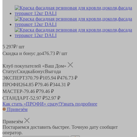
5 297
₽
/ шт
Скидка и бонус до
476.73
₽/ шт
Клуб покупателей «Ваш Дом»
Статус
Скидка
Бонус
Выгода
ЭКСПЕРТ
370.79 ₽
105.94 ₽
476.73 ₽
ПРОФИ
264.85 ₽
79.46 ₽
344.31 ₽
МАСТЕР
-
79.46 ₽
79.46 ₽
СТАНДАРТ
-
52.97 ₽
52.97 ₽
Как стать «ПРОФИ» сразу!
Узнать подробнее
Привезём
Привезём
Постараемся доставить быстрее. Точную дату сообщит
оператор.