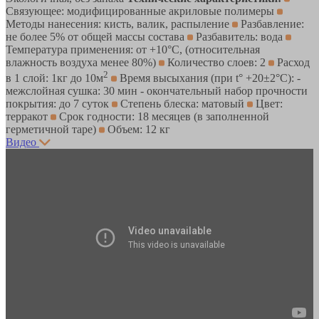
Связующее: модифицированные акриловые полимеры
Методы нанесения: кисть, валик, распыление
Разбавление:
не более 5% от общей массы состава
Разбавитель: вода
Температура применения: от +10°С, (относительная
влажность воздуха менее 80%)
Количество слоев: 2
Расход
2
в 1 слой: 1кг до 10м
Время высыхания (при t° +20±2°C): -
межслойная сушка: 30 мин - окончательный набор прочности
покрытия: до 7 суток
Степень блеска: матовый
Цвет:
терракот
Срок годности: 18 месяцев (в заполненной
герметичной таре)
Объем: 12 кг
Видео