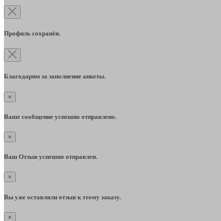
Профиль сохранён.
Благодарим за заполнение анкеты.
×
Ваше сообщение успешно отправлено.
×
Ваш Отзыв успешно отправлен.
×
Вы уже оставляли отзыв к этому заказу.
×