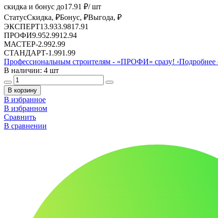
скидка и бонус до
17.91
₽/ шт
Статус
Скидка, ₽
Бонус, ₽
Выгода, ₽
ЭКСПЕРТ
13.93
3.98
17.91
ПРОФИ
9.95
2.99
12.94
МАСТЕР
-
2.99
2.99
СТАНДАРТ
-
1.99
1.99
Профессиональным строителям -
«ПРОФИ»
сразу!
›
Подробнее 
В наличии: 4 шт
В корзину
В избранное
В избранном
Сравнить
В сравнении