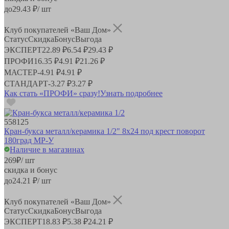
до
29.43
₽/ шт
Клуб покупателей «Ваш Дом»
Статус
Скидка
Бонус
Выгода
ЭКСПЕРТ
22.89 ₽
6.54 ₽
29.43 ₽
ПРОФИ
16.35 ₽
4.91 ₽
21.26 ₽
МАСТЕР
-
4.91 ₽
4.91 ₽
СТАНДАРТ
-
3.27 ₽
3.27 ₽
Как стать «ПРОФИ» сразу!
Узнать подробнее
558125
Кран-букса металл/керамика 1/2" 8х24 под крест поворот
180град MP-У
Наличие в магазинах
269
₽
/ шт
скидка и бонус
до
24.21
₽/ шт
Клуб покупателей «Ваш Дом»
Статус
Скидка
Бонус
Выгода
ЭКСПЕРТ
18.83 ₽
5.38 ₽
24.21 ₽