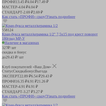
ПРОФИ
13.45 ₽
4.04 ₽
17.49 ₽
МАСТЕР
-
4.04 ₽
4.04 ₽
СТАНДАРТ
-
2.69 ₽
2.69 ₽
Как стать «ПРОФИ» сразу!
Узнать подробнее
558124
Кран-букса металл/керамика 1/2" 7,5х15 под крест поворот
180град MP-У
Наличие в магазинах
327
₽
/ шт
скидка и бонус
до
29.43
₽/ шт
Клуб покупателей «Ваш Дом»
Статус
Скидка
Бонус
Выгода
ЭКСПЕРТ
22.89 ₽
6.54 ₽
29.43 ₽
ПРОФИ
16.35 ₽
4.91 ₽
21.26 ₽
МАСТЕР
-
4.91 ₽
4.91 ₽
СТАНДАРТ
-
3.27 ₽
3.27 ₽
Как стать «ПРОФИ» сразу!
Узнать подробнее