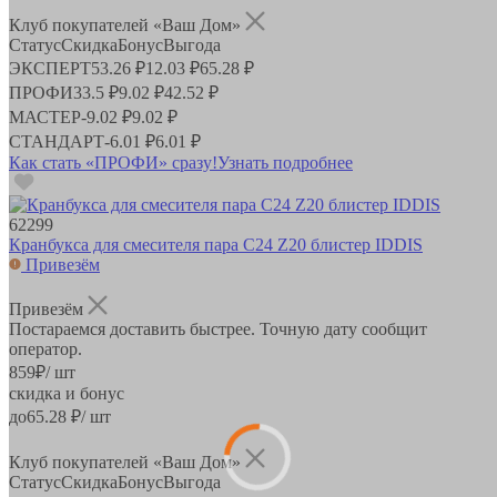
Клуб покупателей «Ваш Дом»
Статус
Скидка
Бонус
Выгода
ЭКСПЕРТ
53.26 ₽
12.03 ₽
65.28 ₽
ПРОФИ
33.5 ₽
9.02 ₽
42.52 ₽
МАСТЕР
-
9.02 ₽
9.02 ₽
СТАНДАРТ
-
6.01 ₽
6.01 ₽
Как стать «ПРОФИ» сразу!
Узнать подробнее
62299
Кранбукса для смесителя пара C24 Z20 блистер IDDIS
Привезём
Привезём
Постараемся доставить быстрее. Точную дату сообщит
оператор.
859
₽
/ шт
скидка и бонус
до
65.28
₽/ шт
Клуб покупателей «Ваш Дом»
Статус
Скидка
Бонус
Выгода