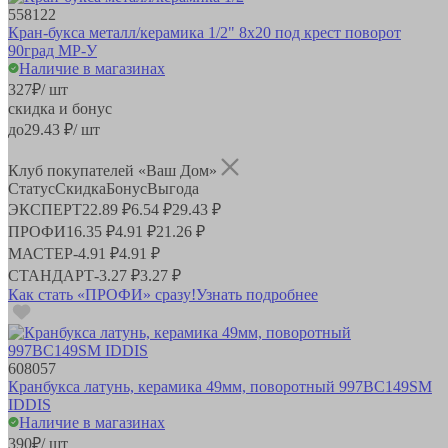
558122
Кран-букса металл/керамика 1/2" 8х20 под крест поворот
90град MP-У
Наличие в магазинах
327
₽
/ шт
скидка и бонус
до
29.43
₽/ шт
Клуб покупателей «Ваш Дом»
Статус
Скидка
Бонус
Выгода
ЭКСПЕРТ
22.89 ₽
6.54 ₽
29.43 ₽
ПРОФИ
16.35 ₽
4.91 ₽
21.26 ₽
МАСТЕР
-
4.91 ₽
4.91 ₽
СТАНДАРТ
-
3.27 ₽
3.27 ₽
Как стать «ПРОФИ» сразу!
Узнать подробнее
608057
Кранбукса латунь, керамика 49мм, поворотный 997BC149SM
IDDIS
Наличие в магазинах
390
₽
/ шт