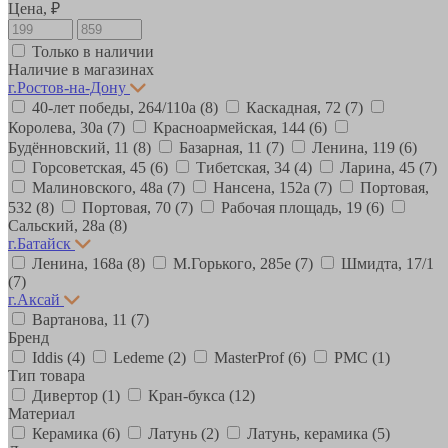
Цена, ₽
Только в наличии
Наличие в магазинах
г.Ростов-на-Дону
40-лет победы, 264/110а
(8)
Каскадная, 72
(7)
Королева, 30а
(7)
Красноармейская, 144
(6)
Будённовский, 11
(8)
Базарная, 11
(7)
Ленина, 119
(6)
Горсоветская, 45
(6)
Тибетская, 34
(4)
Ларина, 45
(7)
Малиновского, 48а
(7)
Нансена, 152а
(7)
Портовая,
532
(8)
Портовая, 70
(7)
Рабочая площадь, 19
(6)
Сальский, 28a
(8)
г.Батайск
Ленина, 168а
(8)
М.Горького, 285е
(7)
Шмидта, 17/1
(7)
г.Аксай
Вартанова, 11
(7)
Бренд
Iddis
(4)
Ledeme
(2)
MasterProf
(6)
РМС
(1)
Тип товара
Дивертор
(1)
Кран-букса
(12)
Материал
Керамика
(6)
Латунь
(2)
Латунь, керамика
(5)