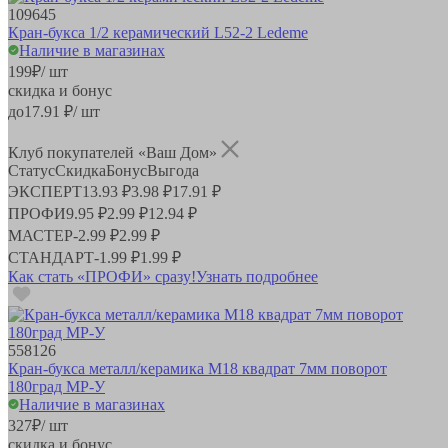
109645
Кран-букса 1/2 керамический L52-2 Ledeme
Наличие в магазинах
199
₽
/ шт
скидка и бонус
до
17.91
₽/ шт
Клуб покупателей «Ваш Дом»
Статус
Скидка
Бонус
Выгода
ЭКСПЕРТ
13.93 ₽
3.98 ₽
17.91 ₽
ПРОФИ
9.95 ₽
2.99 ₽
12.94 ₽
МАСТЕР
-
2.99 ₽
2.99 ₽
СТАНДАРТ
-
1.99 ₽
1.99 ₽
Как стать «ПРОФИ» сразу!
Узнать подробнее
558126
Кран-букса металл/керамика М18 квадрат 7мм поворот
180град MP-У
Наличие в магазинах
327
₽
/ шт
скидка и бонус