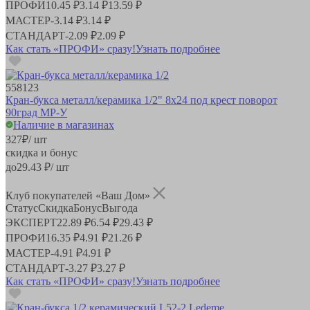
ПРОФИ
10.45 ₽
3.14 ₽
13.59 ₽
МАСТЕР
-
3.14 ₽
3.14 ₽
СТАНДАРТ
-
2.09 ₽
2.09 ₽
Как стать «ПРОФИ» сразу!
Узнать подробнее
558123
Кран-букса металл/керамика 1/2" 8х24 под крест поворот
90град MP-У
Наличие в магазинах
327
₽
/ шт
скидка и бонус
до
29.43
₽/ шт
Клуб покупателей «Ваш Дом»
Статус
Скидка
Бонус
Выгода
ЭКСПЕРТ
22.89 ₽
6.54 ₽
29.43 ₽
ПРОФИ
16.35 ₽
4.91 ₽
21.26 ₽
МАСТЕР
-
4.91 ₽
4.91 ₽
СТАНДАРТ
-
3.27 ₽
3.27 ₽
Как стать «ПРОФИ» сразу!
Узнать подробнее