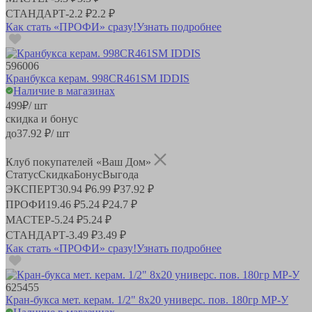
СТАНДАРТ
-
2.2 ₽
2.2 ₽
Как стать «ПРОФИ» сразу!
Узнать подробнее
596006
Кранбукса керам. 998CR461SM IDDIS
Наличие в магазинах
499
₽
/ шт
скидка и бонус
до
37.92
₽/ шт
Клуб покупателей «Ваш Дом»
Статус
Скидка
Бонус
Выгода
ЭКСПЕРТ
30.94 ₽
6.99 ₽
37.92 ₽
ПРОФИ
19.46 ₽
5.24 ₽
24.7 ₽
МАСТЕР
-
5.24 ₽
5.24 ₽
СТАНДАРТ
-
3.49 ₽
3.49 ₽
Как стать «ПРОФИ» сразу!
Узнать подробнее
625455
Кран-букса мет. керам. 1/2" 8х20 универс. пов. 180гр MP-У