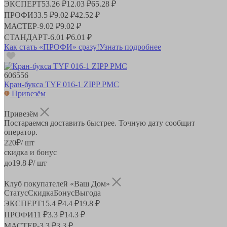
ЭКСПЕРТ
53.26 ₽
12.03 ₽
65.28 ₽
ПРОФИ
33.5 ₽
9.02 ₽
42.52 ₽
МАСТЕР
-
9.02 ₽
9.02 ₽
СТАНДАРТ
-
6.01 ₽
6.01 ₽
Как стать «ПРОФИ» сразу!
Узнать подробнее
606556
Кран-букса TYF 016-1 ZIPP РМС
Привезём
Привезём
Постараемся доставить быстрее. Точную дату сообщит
оператор.
220
₽
/ шт
скидка и бонус
до
19.8
₽/ шт
Клуб покупателей «Ваш Дом»
Статус
Скидка
Бонус
Выгода
ЭКСПЕРТ
15.4 ₽
4.4 ₽
19.8 ₽
ПРОФИ
11 ₽
3.3 ₽
14.3 ₽
МАСТЕР
-
3.3 ₽
3.3 ₽