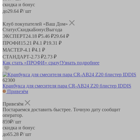
скидка и бонус
до
29.64
₽/ шт
Клуб покупателей «Ваш Дом»
Статус
Скидка
Бонус
Выгода
ЭКСПЕРТ
24.18 ₽
5.46 ₽
29.64 ₽
ПРОФИ
15.21 ₽
4.1 ₽
19.31 ₽
МАСТЕР
-
4.1 ₽
4.1 ₽
СТАНДАРТ
-
2.73 ₽
2.73 ₽
Как стать «ПРОФИ» сразу!
Узнать подробнее
62300
Кранбукса для смесителя пара CR-AB24 Z20 блистер IDDIS
Привезём
Привезём
Постараемся доставить быстрее. Точную дату сообщит
оператор.
859
₽
/ шт
скидка и бонус
до
65.28
₽/ шт