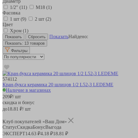
Диаметр
1/2"
(11)
М18
(1)
Фасовка
1 шт
(9)
2 шт
(2)
Цвет
Хром
(1)
Показать
Найдено:
Показать:
13 товаров
Фильтры
574112
Кран-букса керамика 20 шлицов 1/2 L52-3 LEDEME
Наличие в магазинах
209
₽
/ шт
скидка и бонус
до
18.81
₽/ шт
Клуб покупателей «Ваш Дом»
Статус
Скидка
Бонус
Выгода
ЭКСПЕРТ
14.63 ₽
4.18 ₽
18.81 ₽