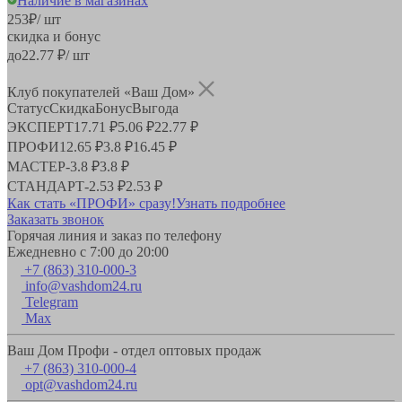
Наличие в магазинах
253
₽
/ шт
скидка и бонус
до
22.77
₽/ шт
Клуб покупателей «Ваш Дом»
Статус
Скидка
Бонус
Выгода
ЭКСПЕРТ
17.71 ₽
5.06 ₽
22.77 ₽
ПРОФИ
12.65 ₽
3.8 ₽
16.45 ₽
МАСТЕР
-
3.8 ₽
3.8 ₽
СТАНДАРТ
-
2.53 ₽
2.53 ₽
Как стать «ПРОФИ» сразу!
Узнать подробнее
Заказать звонок
Горячая линия и заказ по телефону
Ежедневно с 7:00 до 20:00
+7 (863) 310-000-3
info@vashdom24.ru
Telegram
Max
Ваш Дом Профи - отдел оптовых продаж
+7 (863) 310-000-4
opt@vashdom24.ru