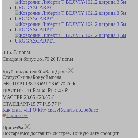
3 153
₽
/ пог.м
Скидка и бонус до
170.26
₽/ пог.м
Клуб покупателей «Ваш Дом»
Статус
Скидка
Бонус
Выгода
ЭКСПЕРТ
138.73 ₽
31.53 ₽
170.26 ₽
ПРОФИ
91.44 ₽
23.65 ₽
115.08 ₽
МАСТЕР
-
23.65 ₽
23.65 ₽
СТАНДАРТ
-
15.77 ₽
15.77 ₽
Как стать «ПРОФИ» сразу!
Узнать подробнее
Привезём
Привезём
Постараемся доставить быстрее. Точную дату сообщит