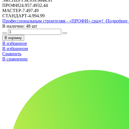
ЭКСПЕРТ
34.93
9.98
44.91
ПРОФИ
24.95
7.49
32.44
МАСТЕР
-
7.49
7.49
СТАНДАРТ
-
4.99
4.99
Профессиональным строителям -
«ПРОФИ»
сразу!
›
Подробнее 
В наличии: 48 шт
В корзину
В избранное
В избранном
Сравнить
В сравнении