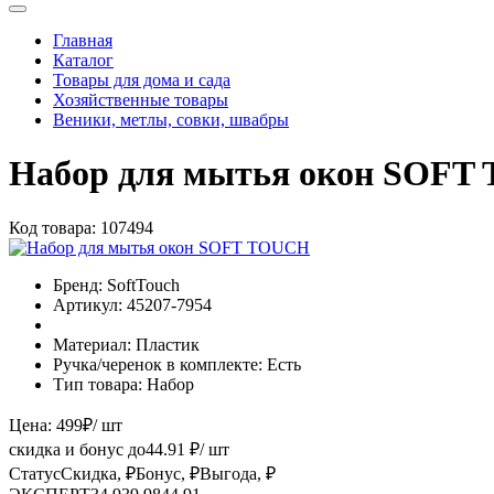
Главная
Каталог
Товары для дома и сада
Хозяйственные товары
Веники, метлы, совки, швабры
Набор для мытья окон SOFT
Код товара:
107494
Бренд:
SoftTouch
Артикул:
45207-7954
Материал:
Пластик
Ручка/черенок в комплекте:
Есть
Тип товара:
Набор
Цена:
499
₽
/ шт
скидка и бонус до
44.91
₽/ шт
Статус
Скидка, ₽
Бонус, ₽
Выгода, ₽