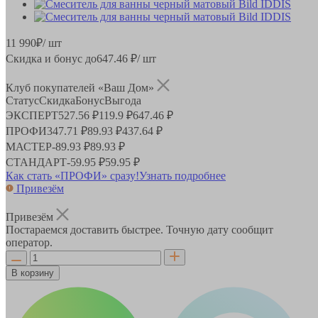
11 990
₽
/ шт
Скидка и бонус до
647.46
₽/ шт
Клуб покупателей «Ваш Дом»
Статус
Скидка
Бонус
Выгода
ЭКСПЕРТ
527.56 ₽
119.9 ₽
647.46 ₽
ПРОФИ
347.71 ₽
89.93 ₽
437.64 ₽
МАСТЕР
-
89.93 ₽
89.93 ₽
СТАНДАРТ
-
59.95 ₽
59.95 ₽
Как стать «ПРОФИ» сразу!
Узнать подробнее
Привезём
Привезём
Постараемся доставить быстрее. Точную дату сообщит
оператор.
В корзину