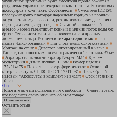
улучшенной эргономике ручка смесителя удобно ложится в
руку, делая управление невероятно комфортным. Без душевых
аксессуаров в комплекте.
Особенности:
Смеситель IDDIS®
прослужит долго благодаря надежному корпусу из прочной
латуни, стойкому к коррозии, резким изменениям давления и
перепадам температуры воды
Съемный силиконовый
аэратор Neoperl гарантирует ровный и мягкий поток воды без
брызг. Легко чистится от известкового налета простым
движением пальца
Технические характеристики:
Тип
излива: фиксированный
Тип управления: однозахватный
Монтаж: на стену
Дивертор: интегрированный в излив
Тип водозапорного механизма: керамический картридж 35 мм
Аэратор: силиконовый аэратор Neoperl M24
Крепёж:
эксцентрики
Длина излива: 165 мм
Размер изделия:
177х214х75
Покрытие: электрофоретическое
Основной
материал: латунь ЛЦ40C (ГОСТ 17711-93)
Цвет: чёрный
матовый *Аксессуары в комплект не входят
Срок гарантии:
10 лет
Отзывы
Помогите другим пользователям с выбором — будьте первым,
кто поделится своим мнением об этом товаре.
Оставить отзыв
Оставить отзыв