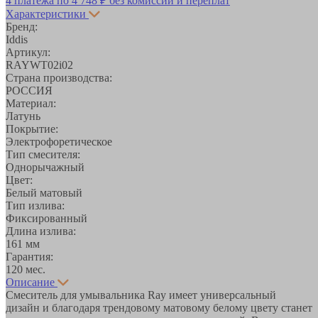
4 платежа по
4 748 ₽
без комиссий и переплат
Характеристики
Бренд:
Iddis
Артикул:
RAYWT02i02
Страна производства:
РОССИЯ
Материал:
Латунь
Покрытие:
Электрофоретическое
Тип смесителя:
Однорычажный
Цвет:
Белый матовый
Тип излива:
Фиксированный
Длина излива:
161 мм
Гарантия:
120 мес.
Описание
Смеситель для умывальника Ray имеет универсальный
дизайн и благодаря трендовому матовому белому цвету станет