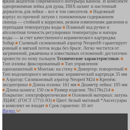
ярким акцентом современного интерьера ванной. В комплекте
однорежимная лейка для душа, ПВХ-шланг и настенный
держатель для лейки – все в тон смесителя.
Надежный
корпус из прочной латуни с пониженным содержанием
свинца — стойкий к коррозии, резким изменениям давления и
перепадам температуры воды
Плавный ход ручки и
абсолютная точность регулировки температуры и напора
воды — за счет качественного керамического картриджа
Softap
Съемный силиконовый аэратор Neoperl® гарантирует
ровный и мягкий поток воды без брызг. Легко чистится от
загрязнений, ржавчины и известковых отложений: достаточно
провести по нему пальцем
Технические характеристики:
Тип излива: фиксированный
Тип управления:
однозахватный
Монтаж: на стену
Дивертор: поворотный
Тип водозапорного механизма: керамический картридж 35 мм
Аэратор: Силиконовый аэратор Neoperl М24
Крепёж:
эксцентрики
Длина излива: 161 мм
Диаметр лейки: 105 мм
Длина шланга: 150 см
Размер изделия: 78х178х214
Покрытие: электрофоретическое
Основной материал: латунь
ЛЦ40C (ГОСТ 17711-93)
Цвет: белый матовый *Аксессуары
в комплект не входят
Срок гарантии: 10 лет
Видео