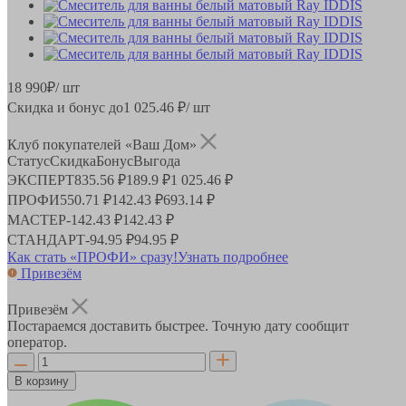
18 990
₽
/ шт
Скидка и бонус до
1 025.46
₽/ шт
Клуб покупателей «Ваш Дом»
Статус
Скидка
Бонус
Выгода
ЭКСПЕРТ
835.56 ₽
189.9 ₽
1 025.46 ₽
ПРОФИ
550.71 ₽
142.43 ₽
693.14 ₽
МАСТЕР
-
142.43 ₽
142.43 ₽
СТАНДАРТ
-
94.95 ₽
94.95 ₽
Как стать «ПРОФИ» сразу!
Узнать подробнее
Привезём
Привезём
Постараемся доставить быстрее. Точную дату сообщит
оператор.
В корзину