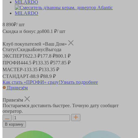
8 890
₽
/ шт
Скидка и бонус до
800.1
₽/ шт
Клуб покупателей «Ваш Дом»
Статус
Скидка
Бонус
Выгода
ЭКСПЕРТ
622.3 ₽
177.8 ₽
800.1 ₽
ПРОФИ
444.5 ₽
133.35 ₽
577.85 ₽
МАСТЕР
-
133.35 ₽
133.35 ₽
СТАНДАРТ
-
88.9 ₽
88.9 ₽
Как стать «ПРОФИ» сразу!
Узнать подробнее
Привезём
Привезём
Постараемся доставить быстрее. Точную дату сообщит
оператор.
В корзину