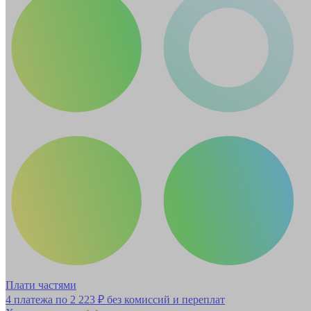
Плати частями
4 платежа по
2 223 ₽
без комиссий и переплат