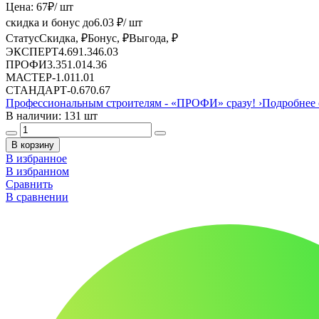
Цена:
67
₽
/ шт
скидка и бонус до
6.03
₽/ шт
Статус
Скидка, ₽
Бонус, ₽
Выгода, ₽
ЭКСПЕРТ
4.69
1.34
6.03
ПРОФИ
3.35
1.01
4.36
МАСТЕР
-
1.01
1.01
СТАНДАРТ
-
0.67
0.67
Профессиональным строителям -
«ПРОФИ»
сразу!
›
Подробнее 
В наличии: 131 шт
В корзину
В избранное
В избранном
Сравнить
В сравнении