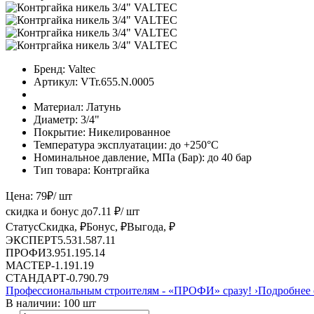
Бренд:
Valtec
Артикул:
VTr.655.N.0005
Материал:
Латунь
Диаметр:
3/4"
Покрытие:
Никелированное
Температура эксплуатации:
до +250°С
Номинальное давление, МПа (Бар):
до 40 бар
Тип товара:
Контргайка
Цена:
79
₽
/ шт
скидка и бонус до
7.11
₽/ шт
Статус
Скидка, ₽
Бонус, ₽
Выгода, ₽
ЭКСПЕРТ
5.53
1.58
7.11
ПРОФИ
3.95
1.19
5.14
МАСТЕР
-
1.19
1.19
СТАНДАРТ
-
0.79
0.79
Профессиональным строителям -
«ПРОФИ»
сразу!
›
Подробнее 
В наличии: 100 шт