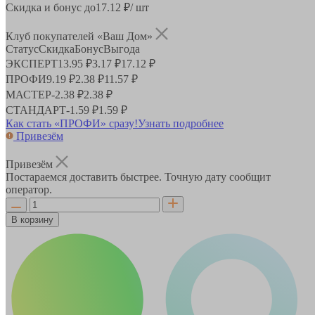
Скидка и бонус до
17.12
₽/ шт
Клуб покупателей «Ваш Дом»
Статус
Скидка
Бонус
Выгода
ЭКСПЕРТ
13.95 ₽
3.17 ₽
17.12 ₽
ПРОФИ
9.19 ₽
2.38 ₽
11.57 ₽
МАСТЕР
-
2.38 ₽
2.38 ₽
СТАНДАРТ
-
1.59 ₽
1.59 ₽
Как стать «ПРОФИ» сразу!
Узнать подробнее
Привезём
Привезём
Постараемся доставить быстрее. Точную дату сообщит
оператор.
В корзину