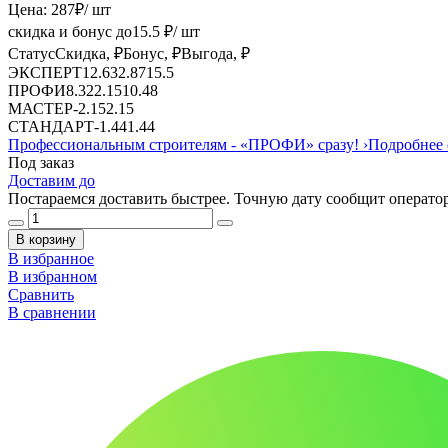
Цена:
287
₽
/ шт
скидка и бонус до
15.5
₽/ шт
Статус
Скидка, ₽
Бонус, ₽
Выгода, ₽
ЭКСПЕРТ
12.63
2.87
15.5
ПРОФИ
8.32
2.15
10.48
МАСТЕР
-
2.15
2.15
СТАНДАРТ
-
1.44
1.44
Профессиональным строителям -
«ПРОФИ»
сразу!
›
Подробнее 
Под заказ
Доставим до
Постараемся доставить быстрее. Точную дату сообщит оператор
В корзину
В избранное
В избранном
Сравнить
В сравнении