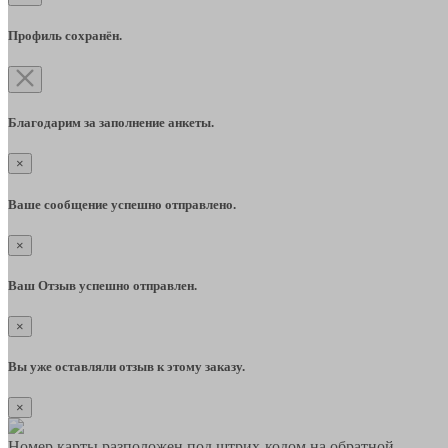
Профиль сохранён.
Благодарим за заполнение анкеты.
×
Ваше сообщение успешно отправлено.
×
Ваш Отзыв успешно отправлен.
×
Вы уже оставляли отзыв к этому заказу.
×
Номер карты разположен под штрих-кодом на обратной